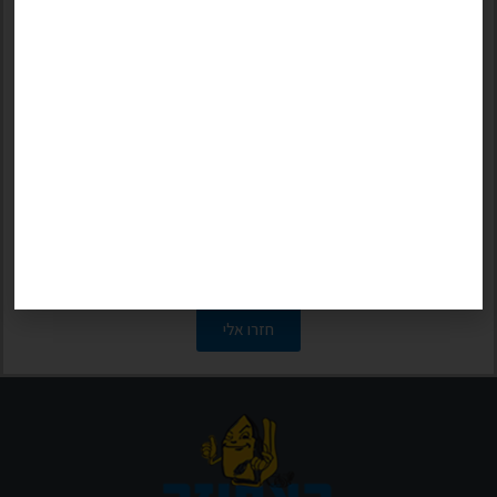
077-9970876
(סניף נחשול)
077-997173
(סניף רוטשילד)
077-4008160
(סניף קניון הבאר)
או השאירו פרטים:
חזרו אלי