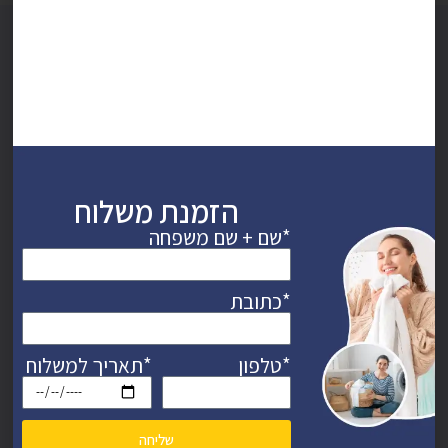
כתבו עלינו
מתוך כתבה בישראל היום:
“ מי שמנהל את העסק הוא הבעלים שימי יוסף.
את תחילת דרכו לפני 10 שנים עשה שימי עם מכבסה
קטנה וצנועה, אולם בעקבות השם הטוב שיצר לעצמו
הזמנת משלוח
בזכות שירות אדיב ומקצועי, לקוחות רבים החלו להגיע
*שם + שם משפחה
ולבקש את שירותיו ולא היתה לו ברירה אלא להתפתח
וכיום הוא מחזיק בשני סניפים בראשון לציון.
האחד ברחוב הנחשול 30 בתוך מרכז ראשונים, השני
*כתובת
ברחוב הגפן 1, פינת רוטשילד במרכז העיר.."
*טלפון
*תאריך למשלוח
סרטונים
שליחה