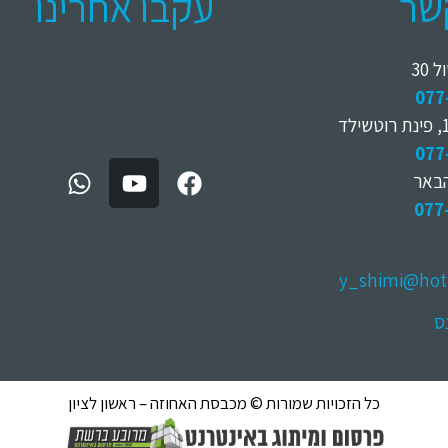
שר
עקבו אחרינו
30
077
077
הבאר
077
y_shimi@hot
נס
כל הזכויות שמורות © מכבסת האחוזה – ראשון לציון