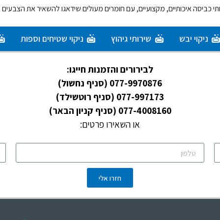
רותי כביסה איכותיים, מקצועיים, עם חומרים מעולים שידאגו להשאיר את הצבעים
ניקוי יבש
שירותי גיהוץ
ניקוי שטיחים וספות
לבירורים והזמנות חייגו:
077-9970876
(סניף נחשול)
077-997173
(סניף רוטשילד)
077-4008160
(סניף קניון הבאר)
או השאירו פרטים:
חזרו אלי